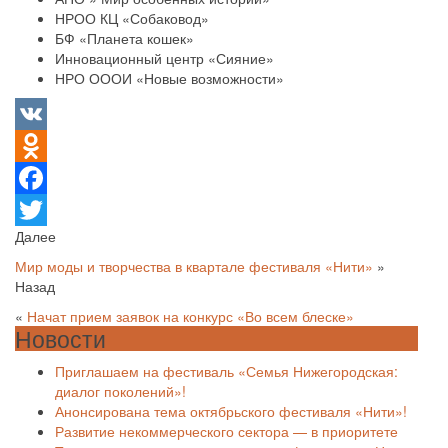
НРОО КЦ «Собаковод»
БФ «Планета кошек»
Инновационный центр «Сияние»
НРО ОООИ «Новые возможности»
VK
Odnoklassniki
Facebook
Далее
Twitter
Мир моды и творчества в квартале фестиваля «Нити»
»
Назад
«
Начат прием заявок на конкурс «Во всем блеске»
Новости
Приглашаем на фестиваль «Семья Нижегородская:
диалог поколений»!
Анонсирована тема октябрьского фестиваля «Нити»!
Развитие некоммерческого сектора — в приоритете